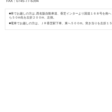
FAX：0745-77-6394
■車でお越しの方は..西名阪自動車道、香芝インターより国道１６８号を南
ら５０m先を左折２００m、左側。
■電車でお越しの方は、ＪＲ香芝駅下車、東へ５００m。突き当りを左折１