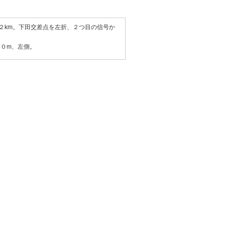
へ２km。下田交差点を左折、２つ目の信号か
５０m、左側。